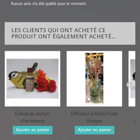
Aucun avis n'a été publié pour le moment.
LES CLIENTS QUI ONT ACHETÉ CE
PRODUIT ONT ÉGALEMENT ACHETÉ...
Extrait de parfum
Diffuseur à Rotin Fruits
d'ambiance
Rouges
d'
CHEVREFEUILLE
Ajouter au panier
Ajouter au panier