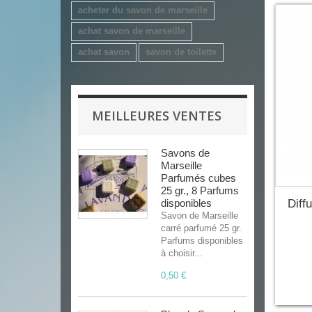
acheter du savon de marseille
achat savon de marseille
achat savon
savon de toilette
MEILLEURES VENTES
Savons de
Marseille
Parfumés cubes
25 gr., 8 Parfums
Diff
disponibles
Savon de Marseille
carré parfumé 25 gr.
Parfums disponibles
à choisir...
0,50 €