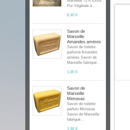
Marseille 72% Extra
Pur Végétale à...
8,40 €
Savon de
Marseille
Amandes amères
Savon de toilette
parfumé Amandes
amères Savon de
Marseille fabriqué...
1,90 €
Savon de
Marseille
Mimosas
Savon de toilette
parfum Mimosas
Savon de Marseille
fabriqué...
1,90 €