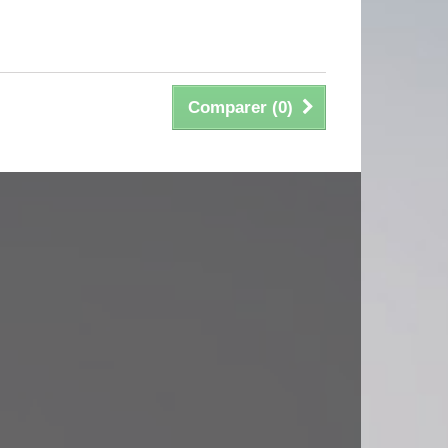
Comparer (
0
)