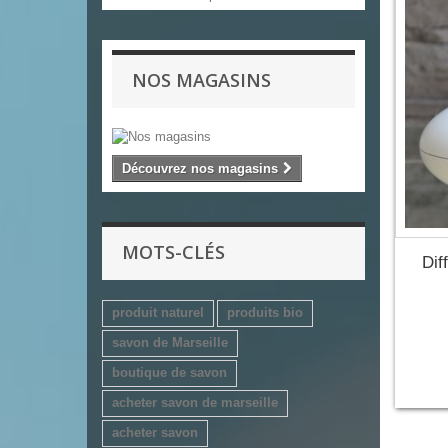
NOS MAGASINS
Découvrez nos magasins
MOTS-CLÉS
Dif
produit naturel
produits bio
savon de Marseille
boutique de savon
acheter savon de marseille
acheter savon