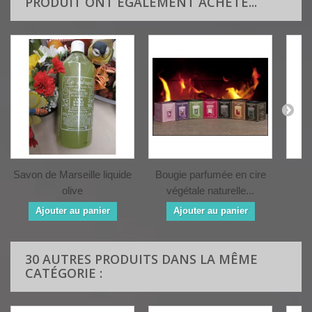
PRODUIT ONT ÉGALEMENT ACHETÉ...
Savon de Marseille liquide
Bougie parfumée en cire
Hu
olive
végétale naturelle...
Ajouter au panier
Ajouter au panier
30 AUTRES PRODUITS DANS LA MÊME
CATÉGORIE :