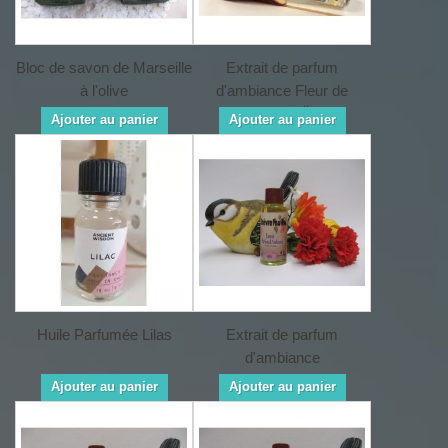
Bloc de savon de Marseille
Extrait de parfum
à l'olive
d'ambiance Fleur de
MONOÏ
Ajouter au panier
Ajouter au panier
Huile Parfumée Lilas
Extrait de parfum
d'ambiance
CHEVREFEUILLE
Ajouter au panier
Ajouter au panier