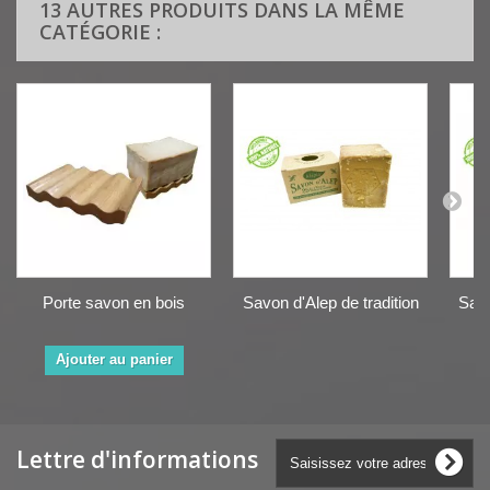
13 AUTRES PRODUITS DANS LA MÊME
CATÉGORIE :
Porte savon en bois
Savon d'Alep de tradition
Savo
Ajouter au panier
Lettre d'informations