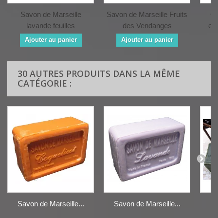
Savon de Marseille
Savon de Marseille Fruits
Ge
lavande feuilles
des Vendanges
exi
Ajouter au panier
Ajouter au panier
30 AUTRES PRODUITS DANS LA MÊME
CATÉGORIE :
Savon de Marseille...
Savon de Marseille...
B