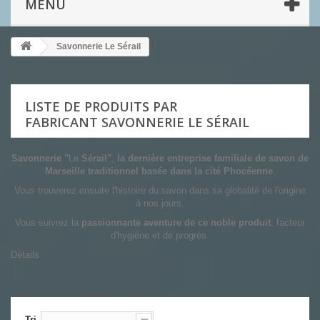
MENU
Savonnerie Le Sérail
LISTE DE PRODUITS PAR
FABRICANT SAVONNERIE LE SÉRAIL
Savonnerie "
Le
Sérail"
,
la dernière entreprise familiale de savon de
Marseille traditionnel basée dans la cité Phocéenne
.
Vous trouverez ensuite l'histoire du savon dans sa globalité de l'origine
à nos jours.
Vous suivrez la
passionnante aventure de ce noble produit
, facteur
d'hygiène et de progrès.
Détails
Tri