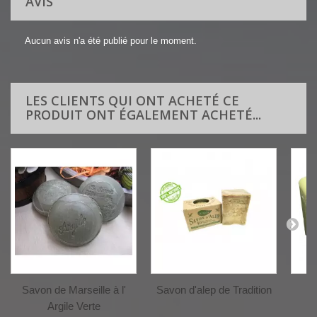
AVIS
Aucun avis n'a été publié pour le moment.
LES CLIENTS QUI ONT ACHETÉ CE
PRODUIT ONT ÉGALEMENT ACHETÉ...
Savon de Marseille à l'
Savon d'alep de Tradition
S
Argile Verte