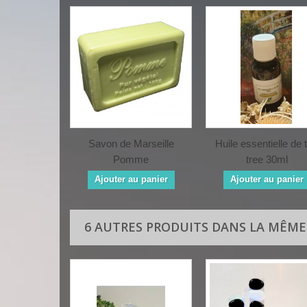
Savon de Marseille
Huile essentielle de 
Pomme
tree 30ml
Ajouter au panier
Ajouter au panier
6 AUTRES PRODUITS DANS LA MÊME 