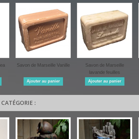
tea
Savon de Marseille Vanille
Savon de Marseille
lavande feuilles
Ajouter au panier
Ajouter au panier
CATÉGORIE :